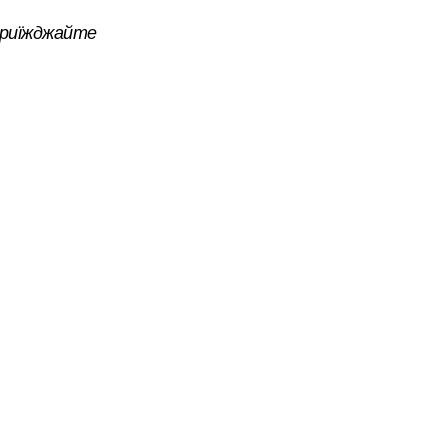
риїжджайте