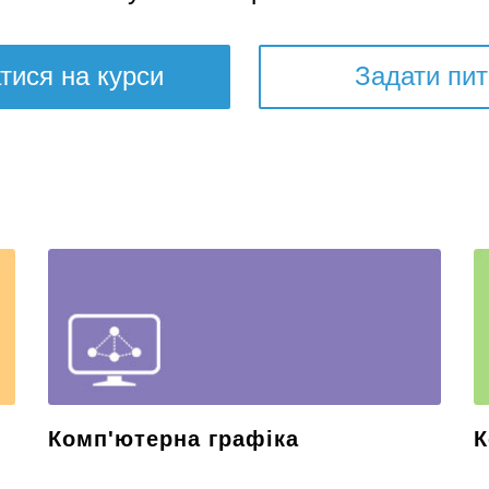
тися на курси
Задати пи
Комп'ютерна графіка
К