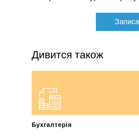
Записа
Дивится також
Бухгалтерія