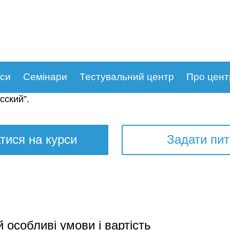
рси
Семінари
Тестувальний центр
Про цент
сский
”.
тися на курси
Задати пи
й особливі умови і вартість