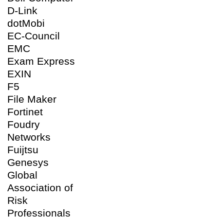
D-Link
dotMobi
EC-Council
EMC
Exam Express
EXIN
F5
File Maker
Fortinet
Foudry
Networks
Fuijtsu
Genesys
Global
Association of
Risk
Professionals