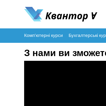
Комп’ютерні курси
Бухгалтерські ку
З нами ви зможет