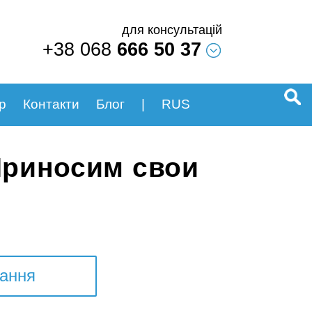
для консультацій
+38 068
666 50 37
Sear
р
Контакти
Блог
|
RUS
for:
Приносим свои
тання