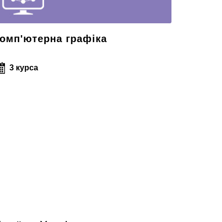
омп'ютерна графіка
3 курса