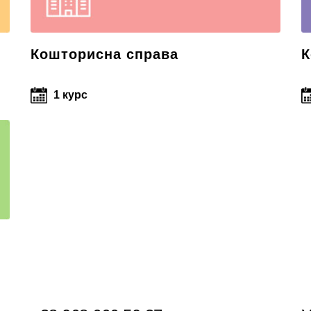
Кошторисна справа
К
1 курс