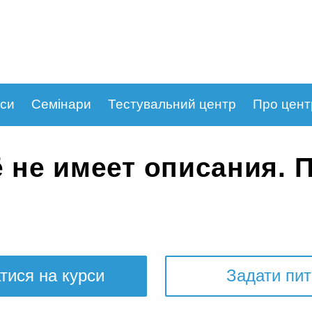
рси
Семінари
Тестувальний центр
Про цент
 не имеет описания. 
тися на курси
Задати пи