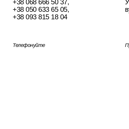
+38 068 666 50 37
,
У
+38 050 633 65 05
,
в
+38 093 815 18 04
Телефонуйте
П